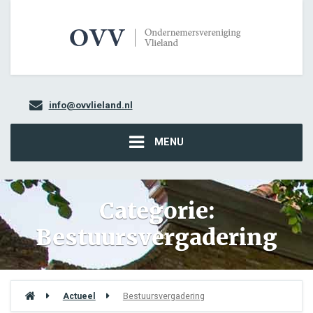
info@ovvlieland.nl
MENU
Categorie:
Bestuursvergadering
Actueel
Bestuursvergadering