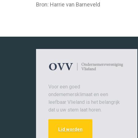
Bron: Harrie van Barneveld
Voor een goed
ondernemersklimaat en een
leefbaar Vlieland is het belangrijk
dat u uw stem laat horen.
Lid worden