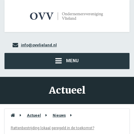
info@ovvlieland.nl
MENU
Actueel
Actueel
Nieuws
Rattenbestrijding lokaal geregeld in de toekomst?