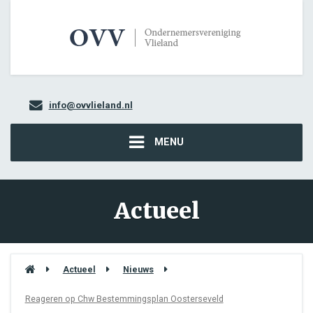
info@ovvlieland.nl
MENU
Actueel
Actueel
Nieuws
Reageren op Chw Bestemmingsplan Oosterseveld