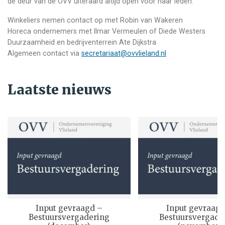
de deur van de OVV uiteraard altijd open voor haar leden.
Winkeliers nemen contact op met Robin van Wakeren
Horeca ondernemers met Ilmar Vermeulen of Diede Westers
Duurzaamheid en bedrijventerrein Ate Dijkstra
Algemeen contact via
secretariaat@ovvlieland.nl
Laatste nieuws
Input gevraagd –
Input gevraagd
Bestuursvergadering
Bestuursvergade