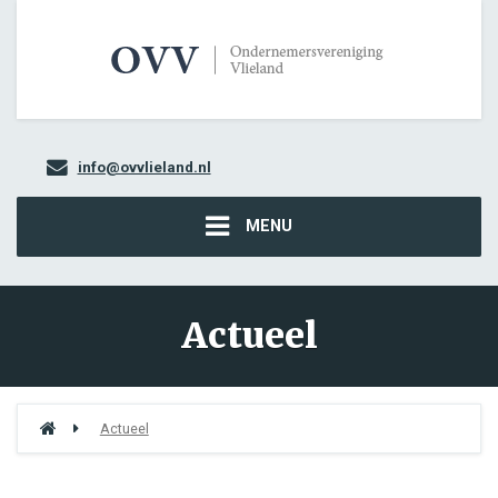
info@ovvlieland.nl
MENU
Actueel
Actueel