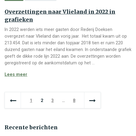
Overzettingen naar Vlieland in 2022 in
grafieken
In 2022 werden iets meer gasten door Rederij Doeksen
overgezet naar Vlieland dan vorig jaar. Het totaal kwam uit op
213.454. Dat is iets minder dan topjaar 2018 tien er ruim 220
duizend gasten naar het eiland kwamen. In onderstaande grafiek
geeft de dikke rode lijn 2022 aan. De overzettingen worden
geregistreerd op de aankomstdatum op het …
Overzettingen naar Vlieland in 2022 in grafieken
Lees meer
Berichten paginering
1
2
3
…
8
Recente berichten