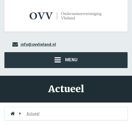
info@ovvlieland.nl
MENU
Actueel
Actueel