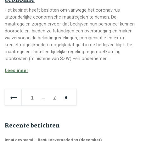
Het kabinet heeft besloten om vanwege het coronavirus
uitzonderlijke economische maatregelen te nemen. De
maatregelen zorgen ervoor dat bedrijven hun personeel kunnen
doorbetalen, bieden zelfstandigen een overbrugging en maken
via versoepelde belastingregelingen, compensatie en extra
kredietmogelijkheden mogelijk dat geld in de bedrijven blijft. De
maatregelen: Instellen tijdelijke regeling tegemoetkoming
loonkosten (ministerie van SZW) Een ondernemer …
Maatregelen Corona voor banen en economie
Lees meer
Berichten paginering
1
…
7
8
Recente berichten
Input gevraagd – Bestuursvergadering (december)