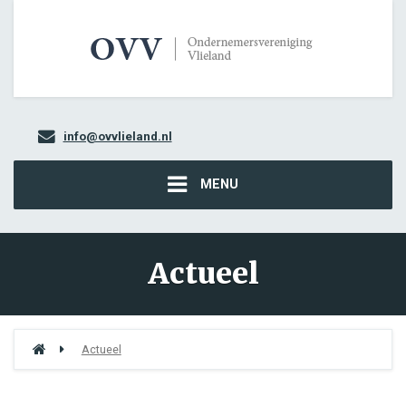
info@ovvlieland.nl
MENU
Actueel
Actueel