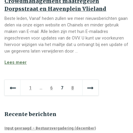
Crowdmanagement maatregelen
Dorpsstraat en Havenplein Vlieland
Beste leden, Vanaf heden zullen we meer nieuwsberichten gaan
delen via onze eigen website en Chainels en minder gebruik
maken van E-mail. Alle leden zijn met hun E-mailadres
ingeschreven voor updates van de OVV. U kunt uw voorkeuren
hiervoor wijzigen via het mailtje dat u ontvangt bij een update of
uw gegevens laten verwijderen door …
Crowdmanagement maatregelen Dorpsstraat en Have
Lees meer
Berichten paginering
1
…
6
7
8
Recente berichten
Input gevraagd – Bestuursvergadering (december)