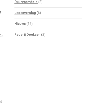
Duurzaamheid
(3)
t
Ledenverslag
(6)
Nieuws
(65)
Rederij Doeksen
(2)
 De
ente Vlieland
et