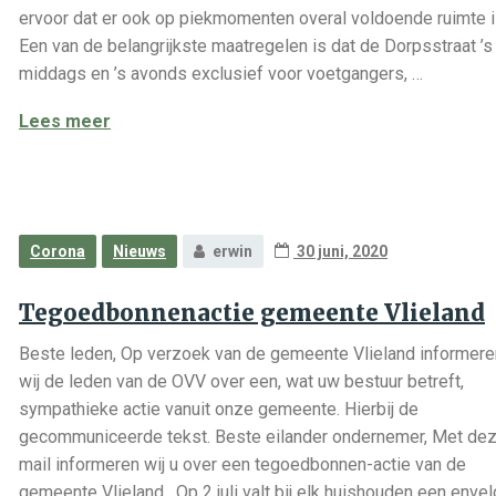
ervoor dat er ook op piekmomenten overal voldoende ruimte i
Een van de belangrijkste maatregelen is dat de Dorpsstraat ’s
middags en ’s avonds exclusief voor voetgangers, …
Vlieland klaar voor coronaproof zomerseizoe
Lees meer
Corona
Nieuws
erwin
30 juni, 2020
Tegoedbonnenactie gemeente Vlieland
Beste leden, Op verzoek van de gemeente Vlieland informere
wij de leden van de OVV over een, wat uw bestuur betreft,
sympathieke actie vanuit onze gemeente. Hierbij de
gecommuniceerde tekst. Beste eilander ondernemer, Met de
mail informeren wij u over een tegoedbonnen-actie van de
gemeente Vlieland. Op 2 juli valt bij elk huishouden een enve