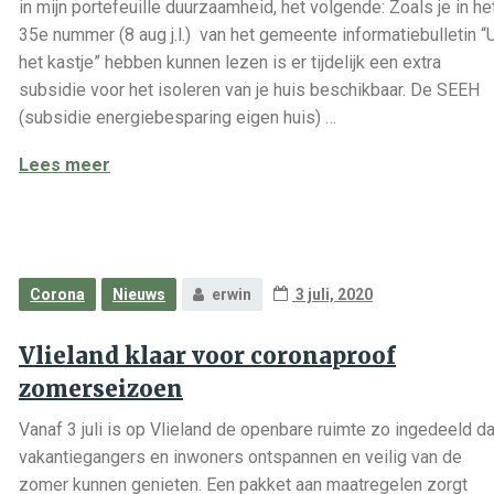
in mijn portefeuille duurzaamheid, het volgende: Zoals je in he
35e nummer (8 aug j.l.) van het gemeente informatiebulletin “U
het kastje” hebben kunnen lezen is er tijdelijk een extra
subsidie voor het isoleren van je huis beschikbaar. De SEEH
(subsidie energiebesparing eigen huis) …
Uiteenzetting EIA SDE++
Lees meer
Corona
Nieuws
erwin
3 juli, 2020
Vlieland klaar voor coronaproof
zomerseizoen
Vanaf 3 juli is op Vlieland de openbare ruimte zo ingedeeld da
vakantiegangers en inwoners ontspannen en veilig van de
zomer kunnen genieten. Een pakket aan maatregelen zorgt