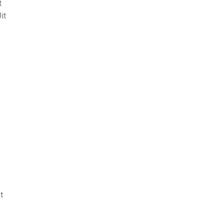
t
it
t