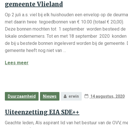
gemeente Vlieland
Op 2 juli a.s. viel bij elk huishouden een envelop op de deurma
met daarin twee tegoedbonnen van € 10.00 (totaal € 20,00).
Deze bonnen mochten tot 1 september worden besteed de
lokale ondernemers. Tot en met 18 september 2020 konden
de bij u bestede bonnen ingeleverd worden bij de gemeente.
gemeente heeft nog niet van …
Reminder inleveren tegoedbonnen bij de geme
Lees meer
Duurzaamheid
Nieuws
erwin
14 augustus, 2020
Uiteenzetting EIA SDE++
Geachte leden, Als aspirant lid van het bestuur van de OVV, m