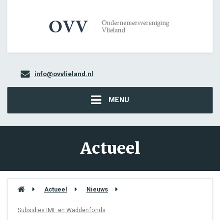
info@ovvlieland.nl
MENU
Actueel
Actueel
Nieuws
Subsidies IMF en Waddenfonds