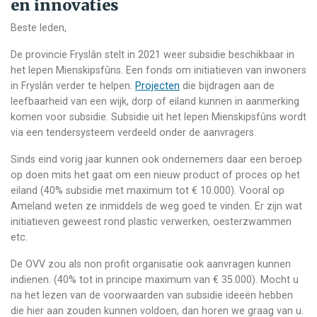
en innovaties
Beste leden,
De provincie Fryslân stelt in 2021 weer subsidie beschikbaar in
het Iepen Mienskipsfûns. Een fonds om initiatieven van inwoners
in Fryslân verder te helpen.
Projecten
die bijdragen aan de
leefbaarheid van een wijk, dorp of eiland kunnen in aanmerking
komen voor subsidie. Subsidie uit het Iepen Mienskipsfûns wordt
via een tendersysteem verdeeld onder de aanvragers.
Sinds eind vorig jaar kunnen ook ondernemers daar een beroep
op doen mits het gaat om een nieuw product of proces op het
eiland (40% subsidie met maximum tot € 10.000). Vooral op
Ameland weten ze inmiddels de weg goed te vinden. Er zijn wat
initiatieven geweest rond plastic verwerken, oesterzwammen
etc.
De OVV zou als non profit organisatie ook aanvragen kunnen
indienen. (40% tot in principe maximum van € 35.000). Mocht u
na het lezen van de voorwaarden van subsidie ideeën hebben
die hier aan zouden kunnen voldoen, dan horen we graag van u.